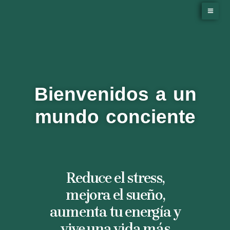
Ir
MA
al
contenido
ME
Bienvenidos a un
mundo conciente
Reduce el stress,
mejora el sueño,
aumenta tu energía y
vive una vida más