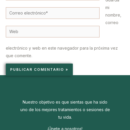
mi
Correo
nombre,
electrónico*
correo
Web
electrónico y web en este navegador para la próxima vez
que comente.
Nuestro objetivo es que sientas que ha sido
uno de los mejores tratamientos o sesiones de
tu vida.
¡Únete a nosotros!